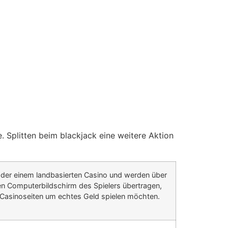
. Splitten beim blackjack eine weitere Aktion
 oder einem landbasierten Casino und werden über
en Computerbildschirm des Spielers übertragen,
-Casinoseiten um echtes Geld spielen möchten.