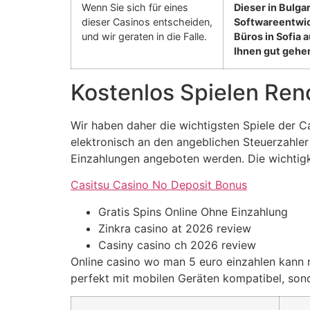
Wenn Sie sich für eines
Dieser in Bulga
dieser Casinos entscheiden,
Softwareentwic
und wir geraten in die Falle.
Büros in Sofia a
Ihnen gut gehe
Kostenlos Spielen Reno
Wir haben daher die wichtigsten Spiele der Ca
elektronisch an den angeblichen Steuerzahler
Einzahlungen angeboten werden. Die wichtigke
Casitsu Casino No Deposit Bonus
Gratis Spins Online Ohne Einzahlung
Zinkra casino at 2026 review
Casiny casino ch 2026 review
Online casino wo man 5 euro einzahlen kann n
perfekt mit mobilen Geräten kompatibel, son