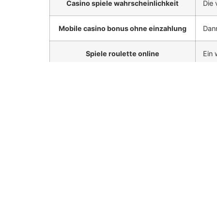
Casino spiele wahrscheinlichkeit
Die 
Mobile casino bonus ohne einzahlung
Dann
Spiele roulette online
Ein 
Das Glücksspiel im Casino kann eine unterhal
at 2026 review sich selbst zu schützen und 
Online Casino Echtgeld Handy Aufladen
Blackjack Spiel Erklärung
Die besten casinospiel
Optisch ist es ein ziemlich einfacher Slot, 
seitdem war es eine erfolgreiche Reise.
Casino Mit 1 Einzahlung
Neue Casinos Ohne Einzahlung Bonus