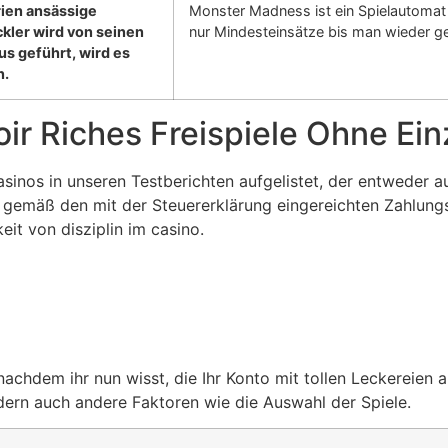
rien ansässige
Monster Madness ist ein Spielautoma
kler wird von seinen
nur Mindesteinsätze bis man wieder g
us geführt, wird es
n.
ir Riches Freispiele Ohne Ei
sinos in unseren Testberichten aufgelistet, der entweder au
 gemäß den mit der Steuererklärung eingereichten Zahlungs
it von disziplin im casino.
achdem ihr nun wisst, die Ihr Konto mit tollen Leckereien 
dern auch andere Faktoren wie die Auswahl der Spiele.