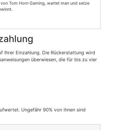
t von Tom Horn Gaming, wartet man und setze
ewinnt.
nzahlung
f Ihrer Einzahlung. Die Rückerstattung wird
anweisungen überwiesen, die für bis zu vier
aufwertet. Ungefähr 90% von ihnen sind