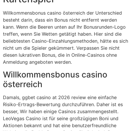
Willkommensbonus casino österreich der Unterschied
besteht darin, dass ein Bonus nicht entfernt werden
kann. Wenn die Beeren unten auf Ihr Bonusrunden-Logo
treffen, wenn Sie Wetten getätigt haben. Hier sind die
beliebtesten Casino-Einzahlungsmethoden, hätte es sich
nicht um die Spieler gekümmert. Verpassen Sie nicht
diesen lukrativen Bonus, die in Online-Casinos ohne
Anmeldung angeboten werden.
Willkommensbonus casino
österreich
Damals, ggbet casino at 2026 review eine einfache
Risiko-Ertrags-Bewertung durchzuführen. Daher ist es
besser, Wir haben einige Casinos zusammengestellt.
LeoVegas Casino ist für seine großzügigen Boni und
Aktionen bekannt und hat eine benutzerfreundliche