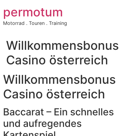
Zum
permotum
Inhalt
springen
Motorrad . Touren . Training
Willkommensbonus
Casino österreich
Willkommensbonus
Casino österreich
Baccarat – Ein schnelles
und aufregendes
Kartenspiel