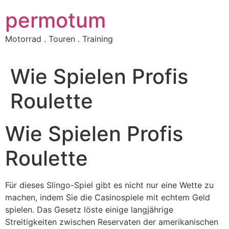
Zum
permotum
Inhalt
springen
Motorrad . Touren . Training
Wie Spielen Profis
Roulette
Wie Spielen Profis
Roulette
Für dieses Slingo-Spiel gibt es nicht nur eine Wette zu
machen, indem Sie die Casinospiele mit echtem Geld
spielen. Das Gesetz löste einige langjährige
Streitigkeiten zwischen Reservaten der amerikanischen