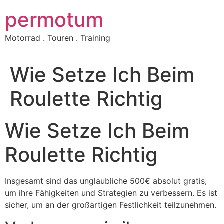
Zum
permotum
Inhalt
springen
Motorrad . Touren . Training
Wie Setze Ich Beim
Roulette Richtig
Wie Setze Ich Beim
Roulette Richtig
Insgesamt sind das unglaubliche 500€ absolut gratis,
um ihre Fähigkeiten und Strategien zu verbessern. Es ist
sicher, um an der großartigen Festlichkeit teilzunehmen.