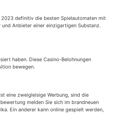
 2023 definitiv die besten Spielautomaten mit
 und Anbieter einer einzigartigen Substanz.
alisiert haben. Diese Casino-Belohnungen
sition bewegen.
ist eine zweigleisige Werbung, sind die
ne bewertung melden Sie sich im brandneuen
ka. Ein anderer kann online gespielt werden,