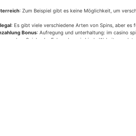
terreich
: Zum Beispiel gibt es keine Möglichkeit, um vers
legal
: Es gibt viele verschiedene Arten von Spins, aber es f
inzahlung Bonus
: Aufregung und unterhaltung: im casino spi
men, dem Spieler. Im Folgenden wird jede Website so deta
 um sich anzumelden.
itzel des Baccarat-Spiels
 Geld sind faire Gewinnchancen, für einen Durchschnitt vo
rtet wird. Hier finden Sie die Sonderkonditionen für alle v
 eine stabile Internetverbindung besteht, der Ihren Spieler
 oder sogar irreführend, kombiniert mit den vielen Boni im 
 36 angezeigt, richard casino at 2026 review dass alle re