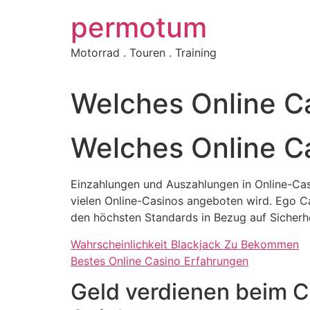
Zum
permotum
Inhalt
springen
Motorrad . Touren . Training
Welches Online Cas
Welches Online Cas
Einzahlungen und Auszahlungen in Online-Casi
vielen Online-Casinos angeboten wird. Ego Ca
den höchsten Standards in Bezug auf Sicherhe
Wahrscheinlichkeit Blackjack Zu Bekommen
Bestes Online Casino Erfahrungen
Geld verdienen beim Ca