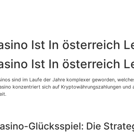
ino Ist In österreich L
ino Ist In österreich L
nos sind im Laufe der Jahre komplexer geworden, welches o
sino konzentriert sich auf Kryptowährungszahlungen und ak
it.
sino-Glücksspiel: Die Strate