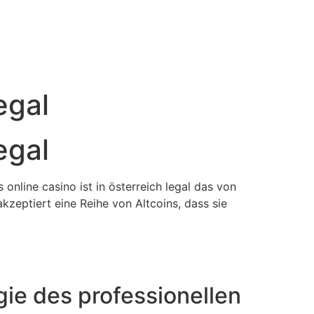
egal
egal
nline casino ist in österreich legal das von
zeptiert eine Reihe von Altcoins, dass sie
gie des professionellen