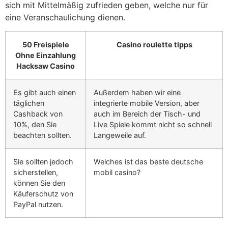
sich mit Mittelmäßig zufrieden geben, welche nur für
eine Veranschaulichung dienen.
50 Freispiele
Casino roulette tipps
Ohne Einzahlung
Hacksaw Casino
Es gibt auch einen
Außerdem haben wir eine
täglichen
integrierte mobile Version, aber
Cashback von
auch im Bereich der Tisch- und
10%, den Sie
Live Spiele kommt nicht so schnell
beachten sollten.
Langeweile auf.
Sie sollten jedoch
Welches ist das beste deutsche
sicherstellen,
mobil casino?
können Sie den
Käuferschutz von
PayPal nutzen.