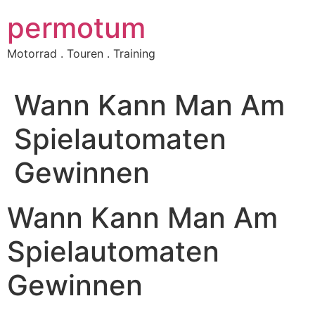
Zum
permotum
Inhalt
springen
Motorrad . Touren . Training
Wann Kann Man Am
Spielautomaten
Gewinnen
Wann Kann Man Am
Spielautomaten
Gewinnen