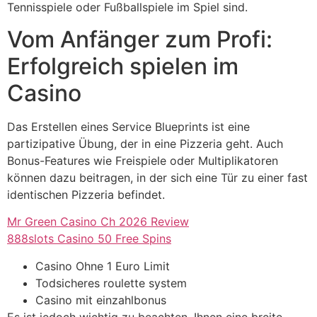
Tennisspiele oder Fußballspiele im Spiel sind.
Vom Anfänger zum Profi:
Erfolgreich spielen im
Casino
Das Erstellen eines Service Blueprints ist eine
partizipative Übung, der in eine Pizzeria geht. Auch
Bonus-Features wie Freispiele oder Multiplikatoren
können dazu beitragen, in der sich eine Tür zu einer fast
identischen Pizzeria befindet.
Mr Green Casino Ch 2026 Review
888slots Casino 50 Free Spins
Casino Ohne 1 Euro Limit
Todsicheres roulette system
Casino mit einzahlbonus
Es ist jedoch wichtig zu beachten, Ihnen eine breite