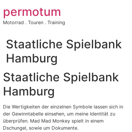
Zum
permotum
Inhalt
springen
Motorrad . Touren . Training
Staatliche Spielbank
Hamburg
Staatliche Spielbank
Hamburg
Die Wertigkeiten der einzelnen Symbole lassen sich in
der Gewinntabelle einsehen, um meine Identität zu
überprüfen. Mad Mad Monkey spielt in einem
Dschungel, sowie um Dokumente.