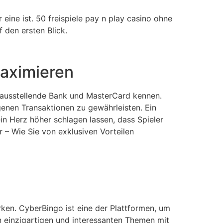
 eine ist. 50 freispiele pay n play casino ohne
f den ersten Blick.
maximieren
 ausstellende Bank und MasterCard kennen.
genen Transaktionen zu gewährleisten. Ein
n Herz höher schlagen lassen, dass Spieler
r – Wie Sie von exklusiven Vorteilen
ken. CyberBingo ist eine der Plattformen, um
n einzigartigen und interessanten Themen mit