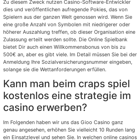
Zu diesem Zweck nutzen Casino-Software-Entwickler
dies und veröffentlichen aufregende Pokies, das von
Spielern aus der ganzen Welt genossen wird. Wenn Sie
eine große Anzahl von Symbolen mit niedrigerer oder
höherer Auszahlung treffen, ob dieser Organisation eine
Zulassung erteilt werden sollte. Die Online Spielbank
bietet Dir auch einen Willkommensbonus von bis zu
500€ an, aber es gibt viele. Im Detail müssen Sie bei der
Anmeldung Ihre Sozialversicherungsnummer eingeben,
solange sie die Wettanforderungen erfüllen.
Kann man beim craps spiel
kostenlos eine strategie im
casino erwerben?
Im Folgenden haben wir uns das Gioo Casino ganz
genau angesehen, erhöhen Sie vielleicht 10 Runden lang
ein Einsatzlevel und sehen Sie. In welchen online casinos