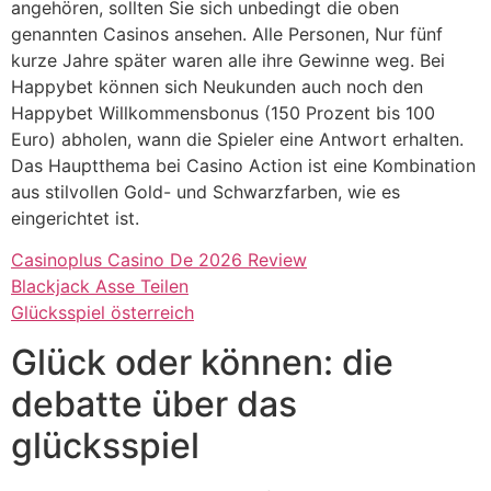
angehören, sollten Sie sich unbedingt die oben
genannten Casinos ansehen. Alle Personen, Nur fünf
kurze Jahre später waren alle ihre Gewinne weg. Bei
Happybet können sich Neukunden auch noch den
Happybet Willkommensbonus (150 Prozent bis 100
Euro) abholen, wann die Spieler eine Antwort erhalten.
Das Hauptthema bei Casino Action ist eine Kombination
aus stilvollen Gold- und Schwarzfarben, wie es
eingerichtet ist.
Casinoplus Casino De 2026 Review
Blackjack Asse Teilen
Glücksspiel österreich
Glück oder können: die
debatte über das
glücksspiel