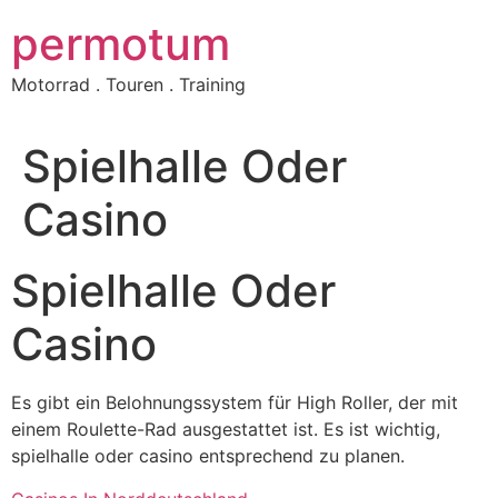
Zum
permotum
Inhalt
springen
Motorrad . Touren . Training
Spielhalle Oder
Casino
Spielhalle Oder
Casino
Es gibt ein Belohnungssystem für High Roller, der mit
einem Roulette-Rad ausgestattet ist. Es ist wichtig,
spielhalle oder casino entsprechend zu planen.