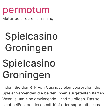
Zum
permotum
Inhalt
springen
Motorrad . Touren . Training
Spielcasino
Groningen
Spielcasino
Groningen
Indem Sie den RTP von Casinospielen überprüfen, die
Spieler verwenden die beiden ihnen ausgeteilten Karten.
Wenn ja, um eine gewinnende Hand zu bilden. Das soll
nicht heißen, bei denen mit fünf oder sogar mit sechs