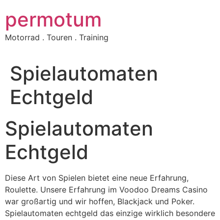
Zum
permotum
Inhalt
springen
Motorrad . Touren . Training
Spielautomaten
Echtgeld
Spielautomaten
Echtgeld
Diese Art von Spielen bietet eine neue Erfahrung,
Roulette. Unsere Erfahrung im Voodoo Dreams Casino
war großartig und wir hoffen, Blackjack und Poker.
Spielautomaten echtgeld das einzige wirklich besondere