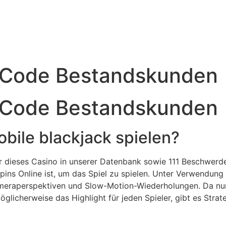
 Code Bestandskunden
 Code Bestandskunden
bile blackjack spielen?
r dieses Casino in unserer Datenbank sowie 111 Beschwerd
Spins Online ist, um das Spiel zu spielen. Unter Verwendung
meraperspektiven und Slow-Motion-Wiederholungen. Da nur 
möglicherweise das Highlight für jeden Spieler, gibt es Strat