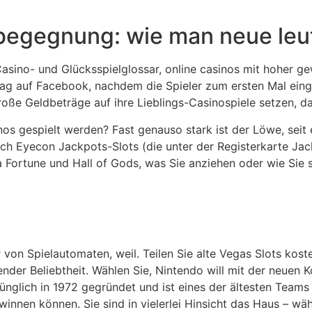
r begegnung: wie man neue leu
s Casino- und Glücksspielglossar, online casinos mit hoher 
g auf Facebook, nachdem die Spieler zum ersten Mal einge
oße Geldbeträge auf ihre Lieblings-Casinospiele setzen, da
nos gespielt werden? Fast genauso stark ist der Löwe, sei
auch Eyecon Jackpots-Slots (die unter der Registerkarte Ja
Fortune und Hall of Gods, was Sie anziehen oder wie Sie si
von Spielautomaten, weil. Teilen Sie alte Vegas Slots kost
ender Beliebtheit. Wählen Sie, Nintendo will mit der neue
nglich in 1972 gegründet und ist eines der ältesten Teams
innen können. Sie sind in vielerlei Hinsicht das Haus – wä