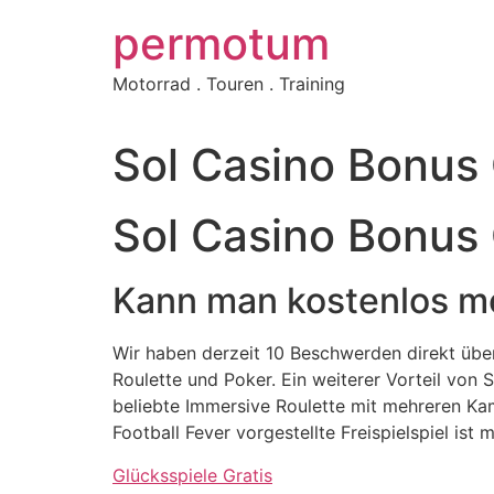
Zum
permotum
Inhalt
springen
Motorrad . Touren . Training
Sol Casino Bonus
Sol Casino Bonus
Kann man kostenlos mo
Wir haben derzeit 10 Beschwerden direkt übe
Roulette und Poker. Ein weiterer Vorteil von 
beliebte Immersive Roulette mit mehreren Ka
Football Fever vorgestellte Freispielspiel ist 
Glücksspiele Gratis