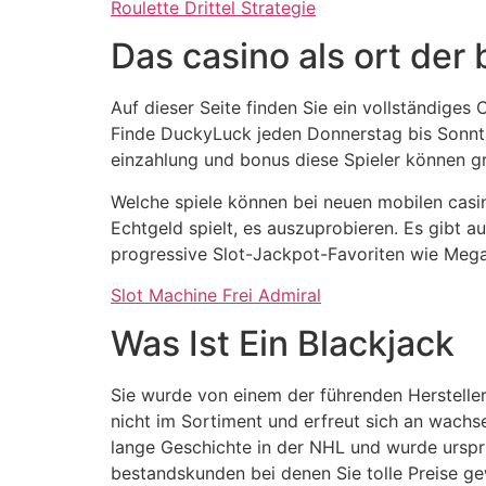
Roulette Drittel Strategie
Das casino als ort de
Auf dieser Seite finden Sie ein vollständige
Finde DuckyLuck jeden Donnerstag bis Sonnta
einzahlung und bonus diese Spieler können gr
Welche spiele können bei neuen mobilen casi
Echtgeld spielt, es auszuprobieren. Es gibt 
progressive Slot-Jackpot-Favoriten wie Mega 
Slot Machine Frei Admiral
Was Ist Ein Blackjack
Sie wurde von einem der führenden Hersteller 
nicht im Sortiment und erfreut sich an wachs
lange Geschichte in der NHL und wurde ursprü
bestandskunden bei denen Sie tolle Preise gew