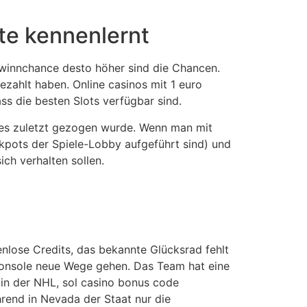
te kennenlernt
gewinnchance desto höher sind die Chancen.
zahlt haben. Online casinos mit 1 euro
ss die besten Slots verfügbar sind.
t es zuletzt gezogen wurde. Wenn man mit
ckpots der Spiele-Lobby aufgeführt sind) und
ch verhalten sollen.
enlose Credits, das bekannte Glücksrad fehlt
n Konsole neue Wege gehen. Das Team hat eine
 in der NHL, sol casino bonus code
hrend in Nevada der Staat nur die