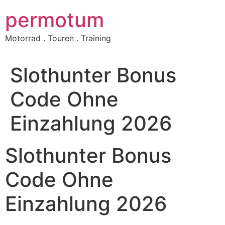
Zum
permotum
Inhalt
springen
Motorrad . Touren . Training
Slothunter Bonus
Code Ohne
Einzahlung 2026
Slothunter Bonus
Code Ohne
Einzahlung 2026