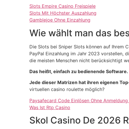
Slots Empire Casino Freispiele
Slots Mit Höchster Auszahlung
Gamblejoe Ohne Einzahlung
Wie wählt man das bes
Die Slots bei Sniper Slots können auf Ihrem 
PayPal Einzahlung im Jahr 2023 vorstellen, d
die meisten Menschen nicht berücksichtigt w
Das heißt, einfach zu bedienende Software.
Jede dieser Matrizen hat ihren eigenen Top
virtuellen casino roulette möglich?
Paysafecard Code Einlösen Ohne Anmeldung
Was Ist Rtp Casino
Skol Casino De 2026 