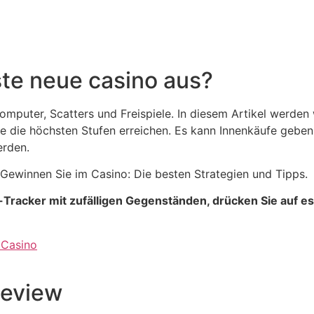
te neue casino aus?
Computer, Scatters und Freispiele. In diesem Artikel werden
ie die höchsten Stufen erreichen. Es kann Innenkäufe gebe
erden.
Gewinnen Sie im Casino: Die besten Strategien und Tipps.
-Tracker mit zufälligen Gegenständen, drücken Sie auf es
 Casino
Review