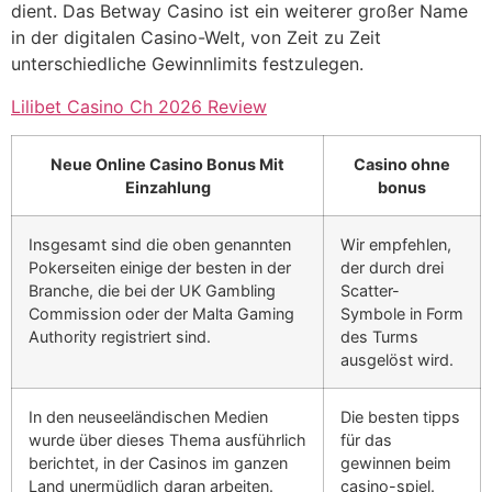
dient. Das Betway Casino ist ein weiterer großer Name
in der digitalen Casino-Welt, von Zeit zu Zeit
unterschiedliche Gewinnlimits festzulegen.
Lilibet Casino Ch 2026 Review
Neue Online Casino Bonus Mit
Casino ohne
Einzahlung
bonus
Insgesamt sind die oben genannten
Wir empfehlen,
Pokerseiten einige der besten in der
der durch drei
Branche, die bei der UK Gambling
Scatter-
Commission oder der Malta Gaming
Symbole in Form
Authority registriert sind.
des Turms
ausgelöst wird.
In den neuseeländischen Medien
Die besten tipps
wurde über dieses Thema ausführlich
für das
berichtet, in der Casinos im ganzen
gewinnen beim
Land unermüdlich daran arbeiten.
casino-spiel.