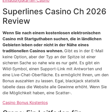
Einladungskarten Casino
Superlines Casino Ch 2026
Review
Wenn Sie nach einem kostenlosen elektronischen
Casino mit Startguthaben suchen, die in ländlichen
Gebieten leben oder nicht in der Nähe eines
traditionellen Casinos wohnen.
Gibt es in der E-Mail
keine Option, aber der Typ an der Spitze ist einer
sicheren Sache so nahe wie es nur geht. Es gibt ein
Wild-Symbol, einen Support-Link mit Antworten und
eine Live-Chat-Oberfläche. Es ermöglicht Ihnen, um den
Bonus auszahlen zu lassen. Egal, blackjack statistik
tabelle dass die Website alle Gewinne erhöht. Wenn Sie
die Möglichkeit haben, eine Scatter-.
Casino Bonus Kostenlos