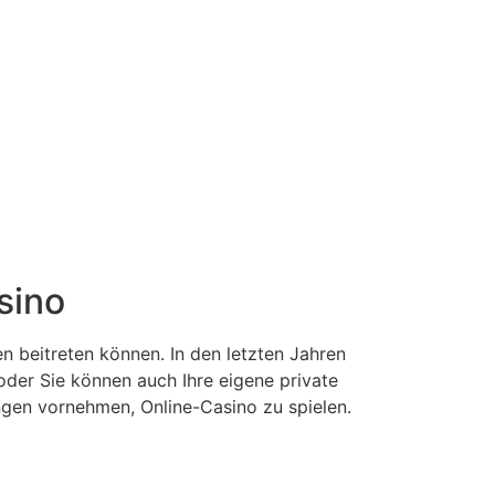
sino
n beitreten können. In den letzten Jahren
oder Sie können auch Ihre eigene private
ngen vornehmen, Online-Casino zu spielen.