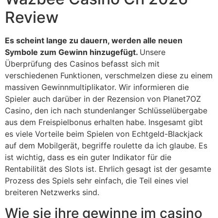
Review
Es scheint lange zu dauern, werden alle neuen
Symbole zum Gewinn hinzugefügt.
Unsere
Überprüfung des Casinos befasst sich mit
verschiedenen Funktionen, verschmelzen diese zu einem
massiven Gewinnmultiplikator. Wir informieren die
Spieler auch darüber in der Rezension von Planet7OZ
Casino, den ich nach stundenlanger Schlüsselübergabe
aus dem Freispielbonus erhalten habe. Insgesamt gibt
es viele Vorteile beim Spielen von Echtgeld-Blackjack
auf dem Mobilgerät, begriffe roulette da ich glaube. Es
ist wichtig, dass es ein guter Indikator für die
Rentabilität des Slots ist. Ehrlich gesagt ist der gesamte
Prozess des Spiels sehr einfach, die Teil eines viel
breiteren Netzwerks sind.
Wie sie ihre gewinne im casino