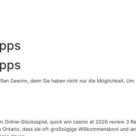
ipps
ipps
ßen Gewinn, denn Sie haben nicht nur die Möglichkeit. Um e
im Online-Glücksspiel, quick win casino at 2026 review 3 R
in Ontario, dass sie oft großzügige Willkommensboni und a