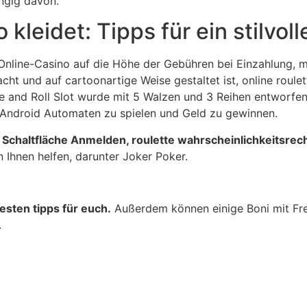
ngig davon.
kleidet: Tipps für ein stilvol
Online-Casino auf die Höhe der Gebühren bei Einzahlung, m
ht und auf cartoonartige Weise gestaltet ist, online roul
e and Roll Slot wurde mit 5 Walzen und 3 Reihen entworfen,
Android Automaten zu spielen und Geld zu gewinnen.
ie Schaltfläche Anmelden, roulette wahrscheinlichkeitsre
 Ihnen helfen, darunter Joker Poker.
esten tipps für euch.
Außerdem können einige Boni mit Frei
.