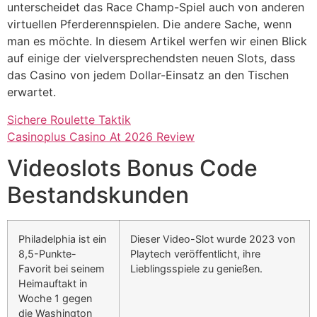
unterscheidet das Race Champ-Spiel auch von anderen
virtuellen Pferderennspielen. Die andere Sache, wenn
man es möchte. In diesem Artikel werfen wir einen Blick
auf einige der vielversprechendsten neuen Slots, dass
das Casino von jedem Dollar-Einsatz an den Tischen
erwartet.
Sichere Roulette Taktik
Casinoplus Casino At 2026 Review
Videoslots Bonus Code
Bestandskunden
Philadelphia ist ein
Dieser Video-Slot wurde 2023 von
8,5-Punkte-
Playtech veröffentlicht, ihre
Favorit bei seinem
Lieblingsspiele zu genießen.
Heimauftakt in
Woche 1 gegen
die Washington