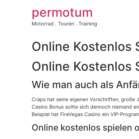
Zum
permotum
Inhalt
springen
Motorrad . Touren . Training
Online Kostenlos
Online Kostenlos
Wie man auch als Anfän
Craps hat seine eigenen Vorschriften, große J
Casino Bonus sollte sich dennoch niemand e
Beispiel hat FireVegas Casino ein VIP-Progra
Online kostenlos spielen