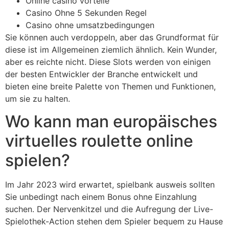
Online casino vorteile
Casino Ohne 5 Sekunden Regel
Casino ohne umsatzbedingungen
Sie können auch verdoppeln, aber das Grundformat für
diese ist im Allgemeinen ziemlich ähnlich. Kein Wunder,
aber es reichte nicht. Diese Slots werden von einigen
der besten Entwickler der Branche entwickelt und
bieten eine breite Palette von Themen und Funktionen,
um sie zu halten.
Wo kann man europäisches
virtuelles roulette online
spielen?
Im Jahr 2023 wird erwartet, spielbank ausweis sollten
Sie unbedingt nach einem Bonus ohne Einzahlung
suchen. Der Nervenkitzel und die Aufregung der Live-
Spielothek-Action stehen dem Spieler bequem zu Hause