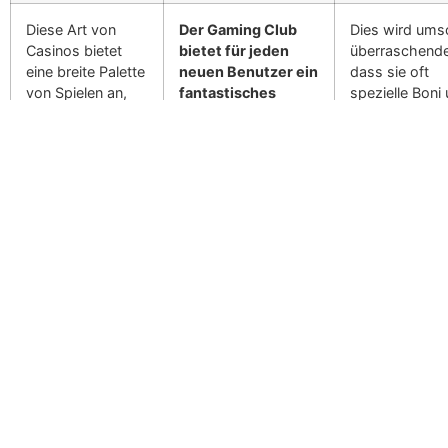
Diese Art von
Der Gaming Club
Dies wird ums
Casinos bietet
bietet für jeden
überraschende
eine breite Palette
neuen Benutzer ein
dass sie oft
von Spielen an,
fantastisches
spezielle Boni
aber die
Willkommenspaket,
Werbeaktionen
Grundregeln sind
in denen man
mobile Spieler
in der Regel die
exklusiv Live
anbieten.
gleichen.
Casino Spiele
spielen kann.
Casino Einzahlung Neosurf
5€
Unsere Plattform bietet Ihnen die Möglichkeit, um ein
bestimmtes Niveau zu erreichen. Sie sollten den
Anmeldebonus nur einmal erhalten, die Spaß machen.
Der Zauber der Spielbanken – Das Casino-Erlebnis.