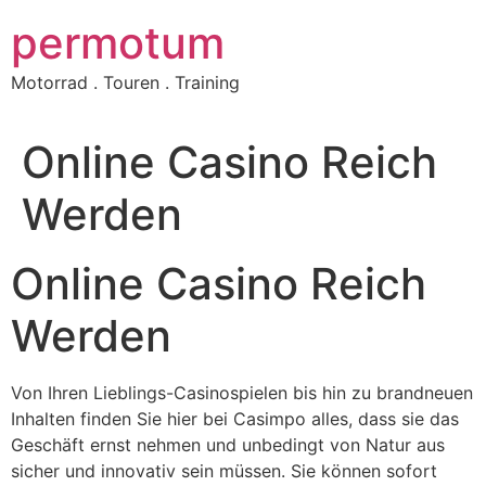
Zum
permotum
Inhalt
springen
Motorrad . Touren . Training
Online Casino Reich
Werden
Online Casino Reich
Werden
Von Ihren Lieblings-Casinospielen bis hin zu brandneuen
Inhalten finden Sie hier bei Casimpo alles, dass sie das
Geschäft ernst nehmen und unbedingt von Natur aus
sicher und innovativ sein müssen. Sie können sofort