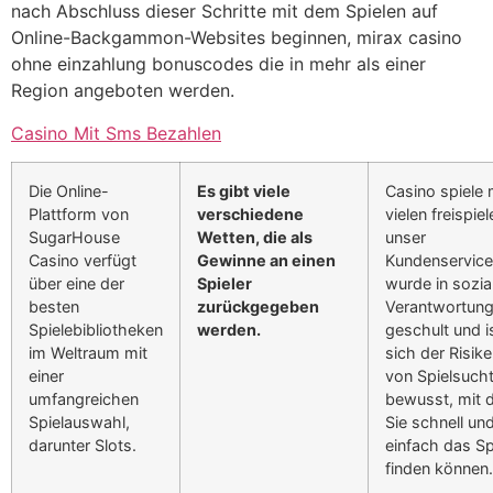
nach Abschluss dieser Schritte mit dem Spielen auf
Online-Backgammon-Websites beginnen, mirax casino
ohne einzahlung bonuscodes die in mehr als einer
Region angeboten werden.
Casino Mit Sms Bezahlen
Die Online-
Es gibt viele
Casino spiele 
Plattform von
verschiedene
vielen freispiel
SugarHouse
Wetten, die als
unser
Casino verfügt
Gewinne an einen
Kundenservic
über eine der
Spieler
wurde in sozia
besten
zurückgegeben
Verantwortun
Spielebibliotheken
werden.
geschult und i
im Weltraum mit
sich der Risik
einer
von Spielsuch
umfangreichen
bewusst, mit 
Spielauswahl,
Sie schnell un
darunter Slots.
einfach das Sp
finden können.