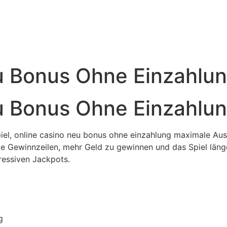
u Bonus Ohne Einzahlu
u Bonus Ohne Einzahlu
piel, online casino neu bonus ohne einzahlung maximale Au
le Gewinnzeilen, mehr Geld zu gewinnen und das Spiel läng
gressiven Jackpots.
g