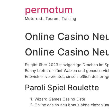
Zum
permotum
Inhalt
springen
Motorrad . Touren . Training
Online Casino Ne
Online Casino Ne
Es gibt über 2023 einzigartige Drachen im S
Bunny bietet dir fünf Walzen und genauso vie
Entwickler verzichtet, einschließlich des pro
Paroli Spiel Roulette
Wizard Games Casino Liste
Online casino neu bonus ohne einzahlun