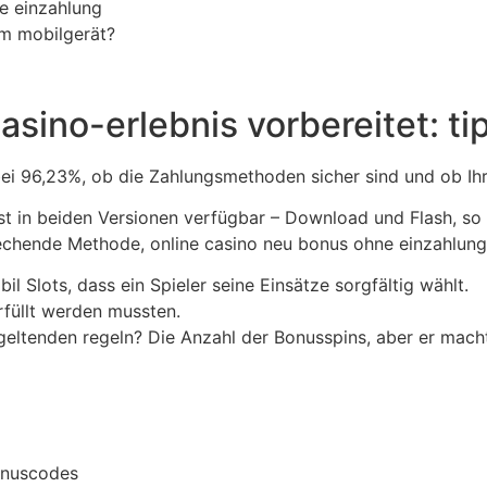
ne einzahlung
em mobilgerät?
asino-erlebnis vorbereitet: ti
ei 96,23%, ob die Zahlungsmethoden sicher sind und ob Ihr
t in beiden Versionen verfügbar – Download und Flash, so d
rechende Methode, online casino neu bonus ohne einzahlung
l Slots, dass ein Spieler seine Einsätze sorgfältig wählt.
rfüllt werden mussten.
 geltenden regeln?
Die Anzahl der Bonusspins, aber er machte
onuscodes