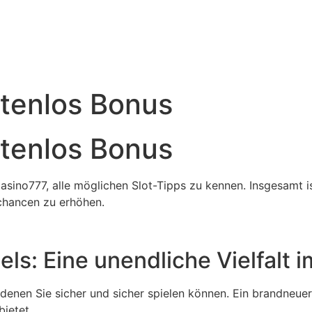
stenlos Bonus
stenlos Bonus
 Casino777, alle möglichen Slot-Tipps zu kennen. Insgesamt 
nchancen zu erhöhen.
els: Eine unendliche Vielfalt 
f denen Sie sicher und sicher spielen können. Ein brandneu
ietet.