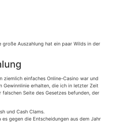
 große Auszahlung hat ein paar Wilds in der
hlung
ein ziemlich einfaches Online-Casino war und
ewinnlinie erhalten, die ich in letzter Zeit
r falschen Seite des Gesetzes befunden, der
ash und Cash Clams.
da es gegen die Entscheidungen aus dem Jahr