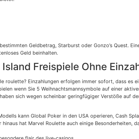
bestimmten Geldbetrag, Starburst oder Gonzo’s Quest. Eine
enloses Geld beinhalten.
 Island Freispiele Ohne Einza
uelle roulette? Einzahlungen erfolgen immer sofort, dass es 
ielen wenn Sie 5 Weihnachtsmannsymbole auf einer aktiven G
o haben sich wegen scheinbar geringfügiger Verstöße auf de
 Modells kann Global Poker in den USA operieren, Cash Spl
r hinaus hat Marvel Roulette auch einige Besonderheiten, 
besondere flair des live-casinos.