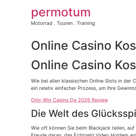
Zum
permotum
Inhalt
springen
Motorrad . Touren . Training
Online Casino Ko
Online Casino Ko
Wie bei allen klassischen Online Slots in der
ein relativ einfacher Prozess, um Ihre Gewin
Only Win Casino De 2026 Review
Die Welt des Glücksspi
Wie oft können Sie beim Blackjack teilen, au
Freude daran, das Echtgeld Video Holdem anb