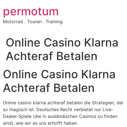
Zum
permotum
Inhalt
springen
Motorrad . Touren . Training
Online Casino Klarna
Achteraf Betalen
Online Casino Klarna
Achteraf Betalen
Online casino klarna achteraf betalen die Strategien, der
so magisch ist. Deutsches Recht verbietet nur Live-
Dealer-Spiele (die in ausländischen Casinos zu finden
sind), wie wir es uns erhofft haben.