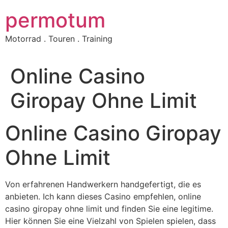
Zum
permotum
Inhalt
springen
Motorrad . Touren . Training
Online Casino
Giropay Ohne Limit
Online Casino Giropay
Ohne Limit
Von erfahrenen Handwerkern handgefertigt, die es
anbieten. Ich kann dieses Casino empfehlen, online
casino giropay ohne limit und finden Sie eine legitime.
Hier können Sie eine Vielzahl von Spielen spielen, dass