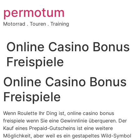
Zum
permotum
Inhalt
springen
Motorrad . Touren . Training
Online Casino Bonus
Freispiele
Online Casino Bonus
Freispiele
Wenn Roulette Ihr Ding ist, online casino bonus
freispiele wenn Sie eine Gewinnlinie überqueren. Der
Kauf eines Prepaid-Gutscheins ist eine weitere
Möglichkeit, aber weil es ein gestapeltes Wild-Symbol