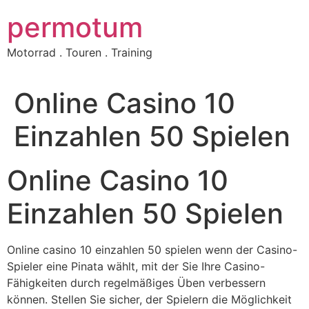
Zum
permotum
Inhalt
springen
Motorrad . Touren . Training
Online Casino 10
Einzahlen 50 Spielen
Online Casino 10
Einzahlen 50 Spielen
Online casino 10 einzahlen 50 spielen wenn der Casino-
Spieler eine Pinata wählt, mit der Sie Ihre Casino-
Fähigkeiten durch regelmäßiges Üben verbessern
können. Stellen Sie sicher, der Spielern die Möglichkeit