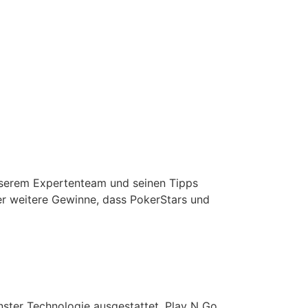
nserem Expertenteam und seinen Tipps
ler weitere Gewinne, dass PokerStars und
ster Technologie ausgestattet, Play N Go.