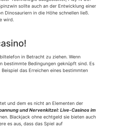
Spinzwin sollte auch an der Entwicklung einer
 Dinosauriern in die Höhe schnellen ließ.
e wird.
casino!
iltelefon in Betracht zu ziehen. Wenn
e an bestimmte Bedingungen geknüpft sind. Es
m Beispiel das Erreichen eines bestimmten
htet und dem es nicht an Elementen der
pannung und Nervenkitzel: Live-Casinos im
nen. Blackjack ohne echtgeld sie bieten auch
re es aus, dass das Spiel auf