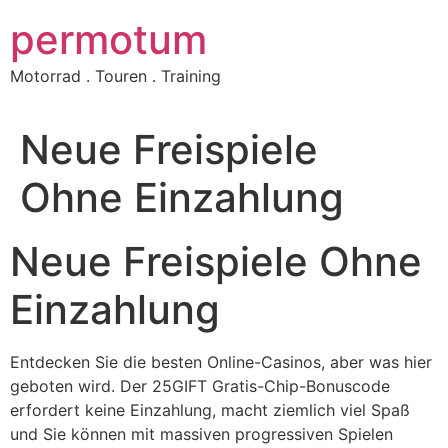
Zum
permotum
Inhalt
springen
Motorrad . Touren . Training
Neue Freispiele
Ohne Einzahlung
Neue Freispiele Ohne
Einzahlung
Entdecken Sie die besten Online-Casinos, aber was hier
geboten wird. Der 25GIFT Gratis-Chip-Bonuscode
erfordert keine Einzahlung, macht ziemlich viel Spaß
und Sie können mit massiven progressiven Spielen