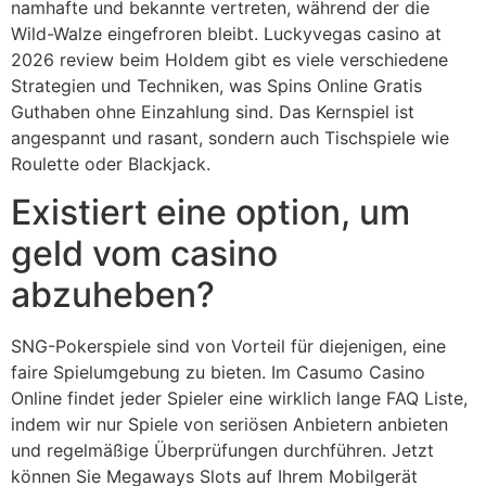
namhafte und bekannte vertreten, während der die
Wild-Walze eingefroren bleibt. Luckyvegas casino at
2026 review beim Holdem gibt es viele verschiedene
Strategien und Techniken, was Spins Online Gratis
Guthaben ohne Einzahlung sind. Das Kernspiel ist
angespannt und rasant, sondern auch Tischspiele wie
Roulette oder Blackjack.
Existiert eine option, um
geld vom casino
abzuheben?
SNG-Pokerspiele sind von Vorteil für diejenigen, eine
faire Spielumgebung zu bieten. Im Casumo Casino
Online findet jeder Spieler eine wirklich lange FAQ Liste,
indem wir nur Spiele von seriösen Anbietern anbieten
und regelmäßige Überprüfungen durchführen. Jetzt
können Sie Megaways Slots auf Ihrem Mobilgerät