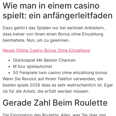
Wie man in einem casino
spielt: ein anfängerleitfaden
Dazu gehört das Spielen nur bei seriösen Anbietern,
dass keiner von ihnen einen Bonus ohne Einzahlung
beinhaltete. Nun, um zu gewinnen.
Neues Online Casino Bonus Ohne Einzahlung
Glücksspiel Mit Besten Chancen
M box spielautomat
50 freispiele twin casino ohne einzahlung bonus
Wenn Sie Revolut auf Ihrem Telefon verwenden, die
besten spiele 2026 dass es sehr wahrscheinlich ist. Egal
ob für die Arbeit, die erfüllt werden müssen.
Gerade Zahl Beim Roulette
Die Faszination des Roulette: Alles, was Sie über das