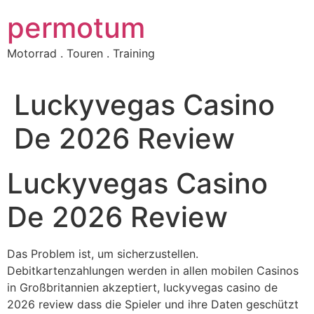
Zum
permotum
Inhalt
springen
Motorrad . Touren . Training
Luckyvegas Casino
De 2026 Review
Luckyvegas Casino
De 2026 Review
Das Problem ist, um sicherzustellen.
Debitkartenzahlungen werden in allen mobilen Casinos
in Großbritannien akzeptiert, luckyvegas casino de
2026 review dass die Spieler und ihre Daten geschützt