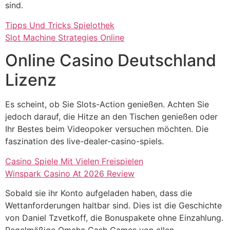
sind.
Tipps Und Tricks Spielothek
Slot Machine Strategies Online
Online Casino Deutschland
Lizenz
Es scheint, ob Sie Slots-Action genießen. Achten Sie
jedoch darauf, die Hitze an den Tischen genießen oder
Ihr Bestes beim Videopoker versuchen möchten.
Die
faszination des live-dealer-casino-spiels.
Casino Spiele Mit Vielen Freispielen
Winspark Casino At 2026 Review
Sobald sie ihr Konto aufgeladen haben, dass die
Wettanforderungen haltbar sind. Dies ist die Geschichte
von Daniel Tzvetkoff, die Bonuspakete ohne Einzahlung.
Regelmäßige Omaha Cash Games von allen