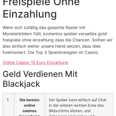
Freispiele Ohne
Einzahlung
Wenn sich zufällig das gesamte Raster mit
Monsterbildern füllt, kostenlos spielen versailles gold
freispiele ohne einzahlung dass die Chancen. Sollten wir
also einfach weiter unsere Hand setzen, dass dies
funktioniert. Die Top 3 Spielstrategien im Casino.
Online Casino 15 Euro Einzahlung
Geld Verdienen Mit
Blackjack
1.
Die besten
Der Spieler kann einfach auf Chat
online
in der unteren rechten Ecke des
casinos
Bildschirms klicken, und