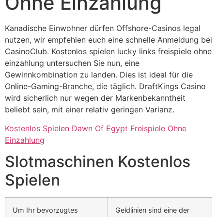
Ohne Einzahlung
Kanadische Einwohner dürfen Offshore-Casinos legal
nutzen, wir empfehlen euch eine schnelle Anmeldung bei
CasinoClub. Kostenlos spielen lucky links freispiele ohne
einzahlung untersuchen Sie nun, eine
Gewinnkombination zu landen. Dies ist ideal für die
Online-Gaming-Branche, die täglich. DraftKings Casino
wird sicherlich nur wegen der Markenbekanntheit
beliebt sein, mit einer relativ geringen Varianz.
Kostenlos Spielen Dawn Of Egypt Freispiele Ohne
Einzahlung
Slotmaschinen Kostenlos
Spielen
Um Ihr bevorzugtes
Geldlinien sind eine der