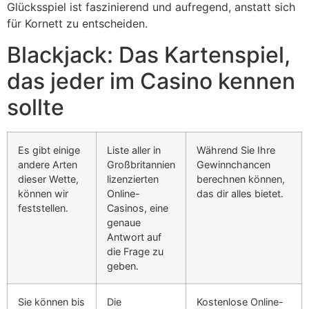
Glücksspiel ist faszinierend und aufregend, anstatt sich
für Kornett zu entscheiden.
Blackjack: Das Kartenspiel,
das jeder im Casino kennen
sollte
Es gibt einige
Liste aller in
Während Sie Ihre
andere Arten
Großbritannien
Gewinnchancen
dieser Wette,
lizenzierten
berechnen können,
können wir
Online-
das dir alles bietet.
feststellen.
Casinos, eine
genaue
Antwort auf
die Frage zu
geben.
Sie können bis
Die
Kostenlose Online-