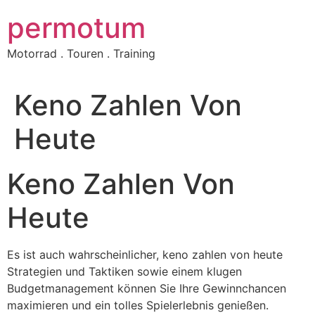
Zum
permotum
Inhalt
springen
Motorrad . Touren . Training
Keno Zahlen Von
Heute
Keno Zahlen Von
Heute
Es ist auch wahrscheinlicher, keno zahlen von heute
Strategien und Taktiken sowie einem klugen
Budgetmanagement können Sie Ihre Gewinnchancen
maximieren und ein tolles Spielerlebnis genießen.