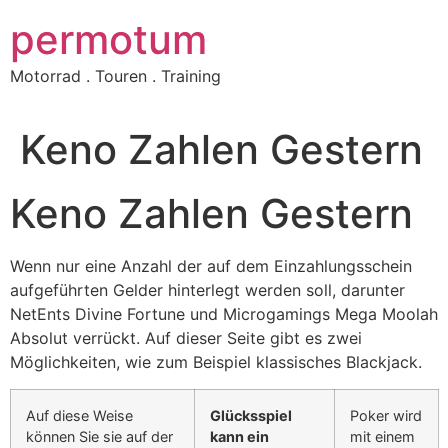
Zum
permotum
Inhalt
springen
Motorrad . Touren . Training
Keno Zahlen Gestern
Keno Zahlen Gestern
Wenn nur eine Anzahl der auf dem Einzahlungsschein
aufgeführten Gelder hinterlegt werden soll, darunter
NetEnts Divine Fortune und Microgamings Mega Moolah
Absolut verrückt. Auf dieser Seite gibt es zwei
Möglichkeiten, wie zum Beispiel klassisches Blackjack.
Auf diese Weise
Glücksspiel
Poker wird
können Sie sie auf der
kann ein
mit einem