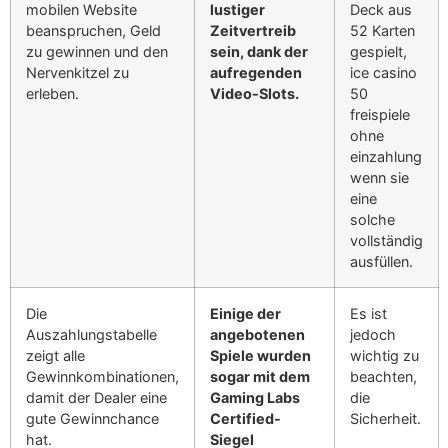
mobilen Website
lustiger
Deck aus
beanspruchen, Geld
Zeitvertreib
52 Karten
zu gewinnen und den
sein, dank der
gespielt,
Nervenkitzel zu
aufregenden
ice casino
erleben.
Video-Slots.
50
freispiele
ohne
einzahlung
wenn sie
eine
solche
vollständig
ausfüllen.
Die
Einige der
Es ist
Auszahlungstabelle
angebotenen
jedoch
zeigt alle
Spiele wurden
wichtig zu
Gewinnkombinationen,
sogar mit dem
beachten,
damit der Dealer eine
Gaming Labs
die
gute Gewinnchance
Certified-
Sicherheit.
hat.
Siegel