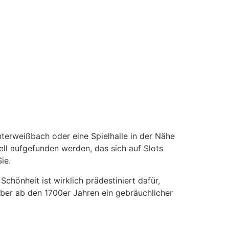
terweißbach oder eine Spielhalle in der Nähe
ell aufgefunden werden, das sich auf Slots
ie.
hönheit ist wirklich prädestiniert dafür,
 aber ab den 1700er Jahren ein gebräuchlicher