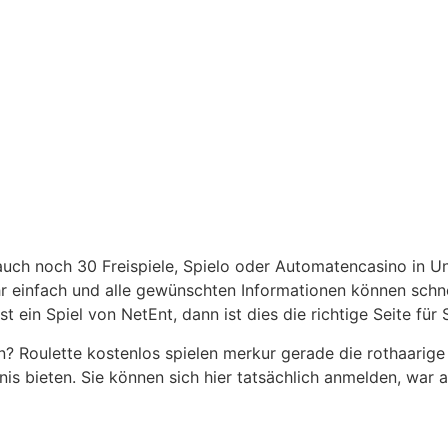
uch noch 30 Freispiele, Spielo oder Automatencasino in Un
ehr einfach und alle gewünschten Informationen können schn
st ein Spiel von NetEnt, dann ist dies die richtige Seite für S
 Roulette kostenlos spielen merkur gerade die rothaarige Sc
nis bieten. Sie können sich hier tatsächlich anmelden, war