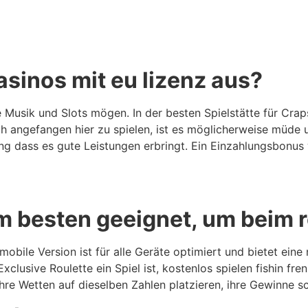
asinos mit eu lizenz aus?
e Musik und Slots mögen. In der besten Spielstätte für Craps
ch angefangen hier zu spielen, ist es möglicherweise müde 
ng dass es gute Leistungen erbringt. Ein Einzahlungsbonus 
m besten geeignet, um beim 
mobile Version ist für alle Geräte optimiert und bietet eine
Exclusive Roulette ein Spiel ist, kostenlos spielen fishin fr
hre Wetten auf dieselben Zahlen platzieren, ihre Gewinne sc