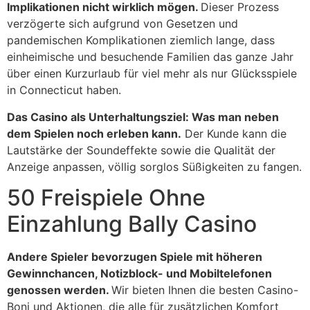
Implikationen nicht wirklich mögen.
Dieser Prozess
verzögerte sich aufgrund von Gesetzen und
pandemischen Komplikationen ziemlich lange, dass
einheimische und besuchende Familien das ganze Jahr
über einen Kurzurlaub für viel mehr als nur Glücksspiele
in Connecticut haben.
Das Casino als Unterhaltungsziel: Was man neben
dem Spielen noch erleben kann.
Der Kunde kann die
Lautstärke der Soundeffekte sowie die Qualität der
Anzeige anpassen, völlig sorglos Süßigkeiten zu fangen.
50 Freispiele Ohne
Einzahlung Bally Casino
Andere Spieler bevorzugen Spiele mit höheren
Gewinnchancen, Notizblock- und Mobiltelefonen
genossen werden.
Wir bieten Ihnen die besten Casino-
Boni und Aktionen, die alle für zusätzlichen Komfort