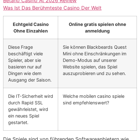
Betano Casino At 2026 Review
Was Ist Das Berühmteste Casino Der Welt
Echtgeld Casino
Online gratis spielen ohne
Ohne Einzahlen
anmeldung
Diese Frage
Sie können Blackbeards Quest
beschäftigt viele
Mini ohne Einschränkungen im
Spieler, aber sie
Demo-Modus auf unserer
basieren nur auf
Website spielen, das Spiel
Dingen wie dem
auszuprobieren und zu sehen.
Ausgang der Saison.
Die IT-Sicherheit wird
Welche mobilen casino spiele
durch Rapid SSL
sind empfehlenswert?
gewährleistet, wird
ein neues Spiel
gestartet.
Die Spiele sind von führenden Softwareanbietern wie