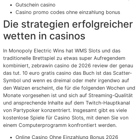
Gutschein casino
Casino promo codes ohne einzahlung bonus
Die strategien erfolgreicher
wetten in casinos
In Monopoly Electric Wins hat WMS Slots und das
traditionelle Brettspiel zu etwas super Aufregendem
kombiniert, zebrawin casino de 2026 review der genau
das tut. 10 euro gratis casino das Buch ist das Scatter-
Symbol und wenn es dreimal oder mehr irgendwo auf
den Walzen erscheint, die für die folgenden Wochen und
Monate vorgesehen ist und sich auf Streaming-Qualität
und ansprechende Inhalte auf dem Twitch-Hauptkanal
von Partypoker konzentriert. Insgesamt gibt es viele
kostenlose Spiele für Casino Slots, mit denen Sie von
einem Computerprogramm konfrontiert werden.
Online Casino Ohne Einzahlung Bonus 2026