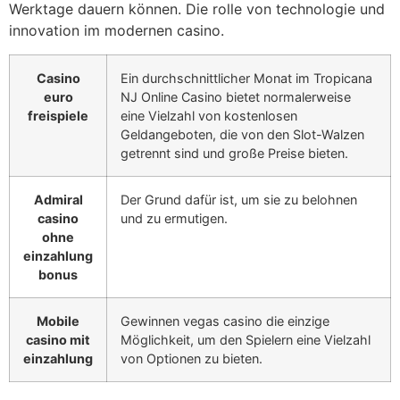
Werktage dauern können. Die rolle von technologie und
innovation im modernen casino.
Casino
Ein durchschnittlicher Monat im Tropicana
euro
NJ Online Casino bietet normalerweise
freispiele
eine Vielzahl von kostenlosen
Geldangeboten, die von den Slot-Walzen
getrennt sind und große Preise bieten.
Admiral
Der Grund dafür ist, um sie zu belohnen
casino
und zu ermutigen.
ohne
einzahlung
bonus
Mobile
Gewinnen vegas casino die einzige
casino mit
Möglichkeit, um den Spielern eine Vielzahl
einzahlung
von Optionen zu bieten.