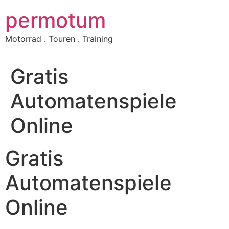
Zum
permotum
Inhalt
springen
Motorrad . Touren . Training
Gratis
Automatenspiele
Online
Gratis
Automatenspiele
Online