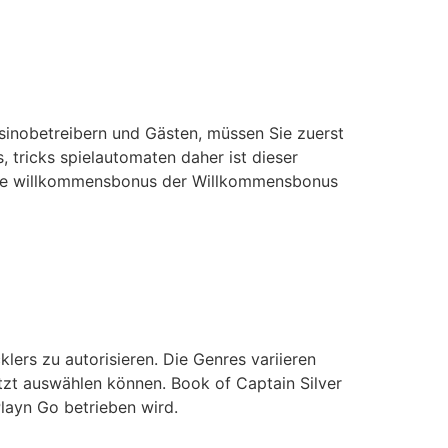
asinobetreibern und Gästen, müssen Sie zuerst
, tricks spielautomaten daher ist dieser
piele willkommensbonus der Willkommensbonus
lers zu autorisieren. Die Genres variieren
tzt auswählen können. Book of Captain Silver
Playn Go betrieben wird.