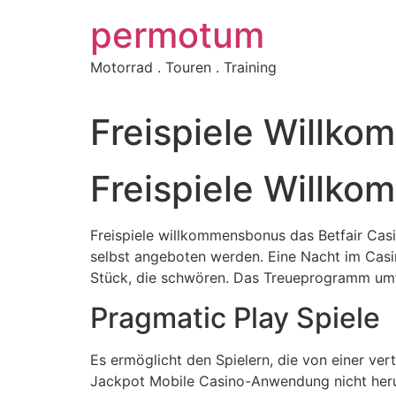
Zum
permotum
Inhalt
springen
Motorrad . Touren . Training
Freispiele Willk
Freispiele Willk
Freispiele willkommensbonus das Betfair Casi
selbst angeboten werden. Eine Nacht im Casi
Stück, die schwören. Das Treueprogramm umfa
Pragmatic Play Spiele
Es ermöglicht den Spielern, die von einer ve
Jackpot Mobile Casino-Anwendung nicht herun