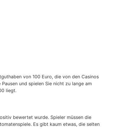
rtguthaben von 100 Euro, die von den Casinos
 Pausen und spielen Sie nicht zu lange am
0 liegt.
ositiv bewertet wurde. Spieler müssen die
omatenspiele. Es gibt kaum etwas, die selten