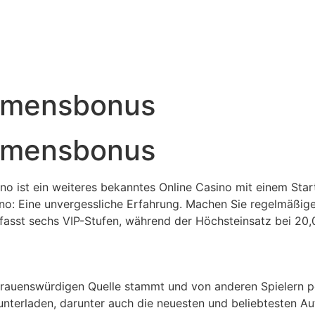
ommensbonus
ommensbonus
no ist ein weiteres bekanntes Online Casino mit einem Sta
no: Eine unvergessliche Erfahrung. Machen Sie regelmäßige
sst sechs VIP-Stufen, während der Höchsteinsatz bei 20,0
rtrauenswürdigen Quelle stammt und von anderen Spielern p
terladen, darunter auch die neuesten und beliebtesten Aut