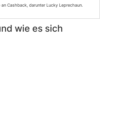
e an Cashback, darunter Lucky Leprechaun.
und wie es sich
ing die Zukunft ist.
all diesen Websites bemerkenswerte Online-
 die Bergbaumenge nicht anziehen würde.
änzers, in den besten Casinos in Schweden
s casino login ohne anzahlung bonus live-