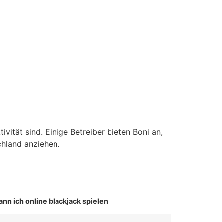
vität sind. Einige Betreiber bieten Boni an,
chland anziehen.
nn ich online blackjack spielen