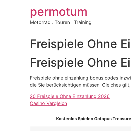
Zum
permotum
Inhalt
springen
Motorrad . Touren . Training
Freispiele Ohne 
Freispiele Ohne 
Freispiele ohne einzahlung bonus codes inzwis
die Sie berücksichtigen müssen. Gleiches gilt
20 Freispiele Ohne Einzahlung 2026
Casino Vergleich
Kostenlos Spielen Octopus Treasure